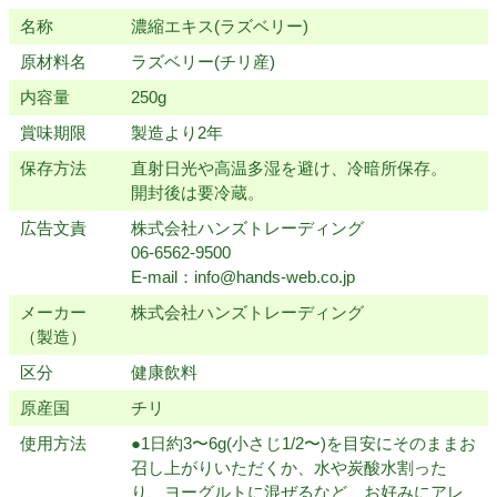
名称
濃縮エキス(ラズベリー)
原材料名
ラズベリー(チリ産)
内容量
250g
賞味期限
製造より2年
保存方法
直射日光や高温多湿を避け、冷暗所保存。
開封後は要冷蔵。
広告文責
株式会社ハンズトレーディング
06-6562-9500
E-mail：info@hands-web.co.jp
メーカー
株式会社ハンズトレーディング
（製造）
区分
健康飲料
原産国
チリ
使用方法
●1日約3〜6g(小さじ1/2〜)を目安にそのままお
召し上がりいただくか、水や炭酸水割った
り、ヨーグルトに混ぜるなど、お好みにアレ