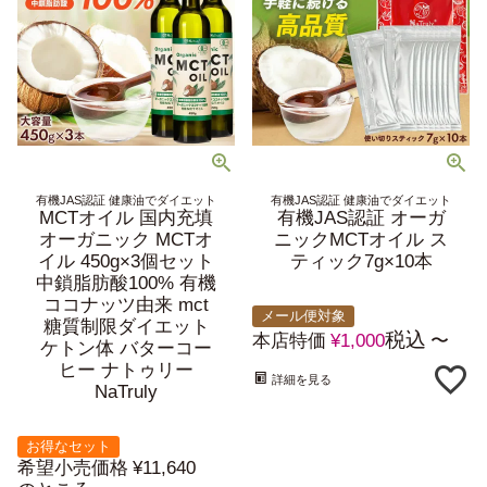
有機JAS認証 健康油でダイエット
有機JAS認証 健康油でダイエット
MCTオイル 国内充填
有機JAS認証 オーガ
オーガニック MCTオ
ニックMCTオイル ス
イル 450g×3個セット
ティック7g×10本
中鎖脂肪酸100% 有機
ココナッツ由来 mct
メール便対象
糖質制限ダイエット
税込
本店特価
¥
1,000
〜
ケトン体 バターコー
ヒー ナトゥリー
詳細を見る
NaTruly
お得なセット
希望小売価格
¥
11,640