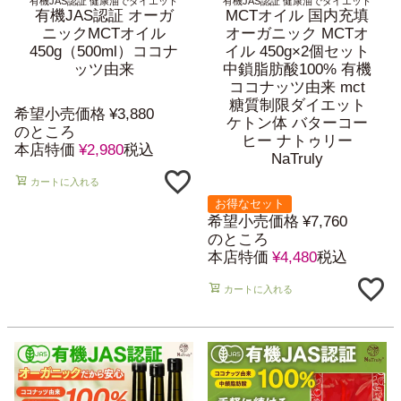
有機JAS認証 健康油でダイエット
有機JAS認証 健康油でダイエット
有機JAS認証 オーガ
MCTオイル 国内充填
ニックMCTオイル
オーガニック MCTオ
450g（500ml）ココナ
イル 450g×2個セット
ッツ由来
中鎖脂肪酸100% 有機
ココナッツ由来 mct
糖質制限ダイエット
希望小売価格
¥
3,880
ケトン体 バターコー
のところ
ヒー ナトゥリー
本店特価
¥
2,980
税込
NaTruly
カートに入れる
お得なセット
希望小売価格
¥
7,760
のところ
本店特価
¥
4,480
税込
カートに入れる