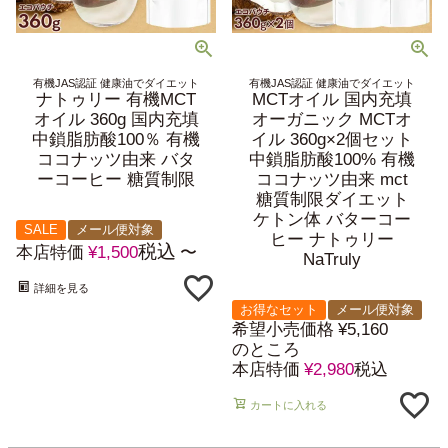
有機JAS認証 健康油でダイエット
有機JAS認証 健康油でダイエット
ナトゥリー 有機MCT
MCTオイル 国内充填
オイル 360g 国内充填
オーガニック MCTオ
中鎖脂肪酸100％ 有機
イル 360g×2個セット
ココナッツ由来 バタ
中鎖脂肪酸100% 有機
ーコーヒー 糖質制限
ココナッツ由来 mct
糖質制限ダイエット
ケトン体 バターコー
SALE
メール便対象
ヒー ナトゥリー
税込
本店特価
¥
1,500
〜
NaTruly
詳細を見る
お得なセット
メール便対象
希望小売価格
¥
5,160
のところ
本店特価
¥
2,980
税込
カートに入れる