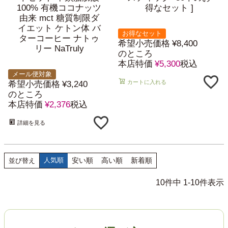
100% 有機ココナッツ
得なセット ]
由来 mct 糖質制限ダ
イエット ケトン体 バ
お得なセット
ターコーヒー ナトゥ
希望小売価格
¥
8,400
リー NaTruly
のところ
本店特価
¥
5,300
税込
メール便対象
カートに入れる
希望小売価格
¥
3,240
のところ
本店特価
¥
2,376
税込
詳細を見る
人気順
安い順
高い順
新着順
並び替え
10
件中
1
-
10
件表示