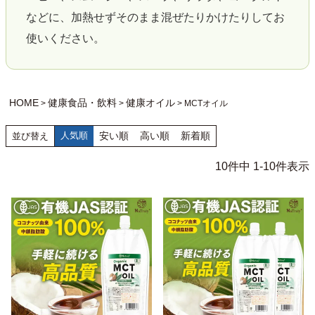
などに、加熱せずそのまま混ぜたりかけたりしてお
使いください。
HOME
健康食品・飲料
健康オイル
MCTオイル
人気順
安い順
高い順
新着順
並び替え
10
件中
1
-
10
件表示