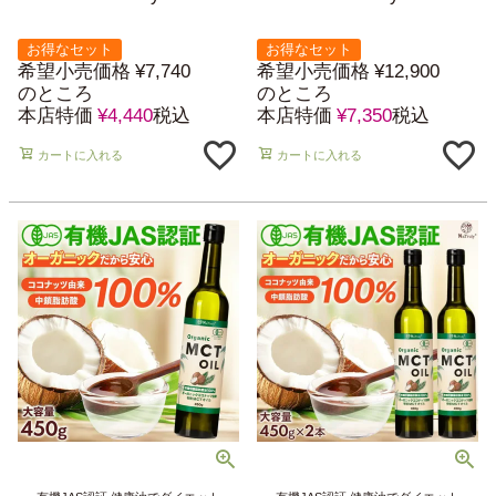
お得なセット
お得なセット
希望小売価格
¥
7,740
希望小売価格
¥
12,900
のところ
のところ
本店特価
¥
4,440
税込
本店特価
¥
7,350
税込
カートに入れる
カートに入れる