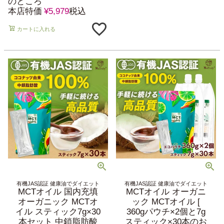
のところ
本店特価
¥
5,979
税込
カートに入れる
有機JAS認証 健康油でダイエット
有機JAS認証 健康油でダイエット
MCTオイル 国内充填
MCTオイル オーガニ
オーガニック MCTオ
ック MCTオイル [
イル スティック7g×30
360gパウチ×2個と7g
本セット 中鎖脂肪酸
スティック×30本のお