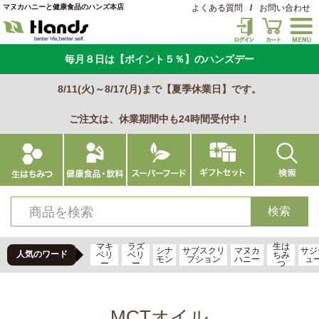
マヌカハニーと健康食品のハンズ本店
よくある質問
/
お問い合わせ
毎月８日は【ポイント５％】のハンズデー
8/11(火)～8/17(月)まで【夏季休業日】です。
ご注文は、休業期間中も24時間受付中！
マキ
ラズ
生は
シナ
サブスクリ
マヌカ
サジ
人気のワード
ベリ
ベリ
ちみ
モン
プション
ハニー
ュ
ー
ー
つ
MCTオイル