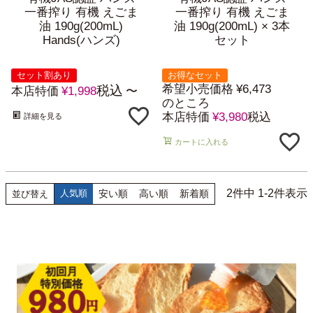
一番搾り 有機 えごま
一番搾り 有機 えごま
油 190g(200mL)
油 190g(200mL) × 3本
Hands(ハンズ)
セット
セット割あり
お得なセット
希望小売価格
¥
6,473
税込
本店特価
¥
1,998
〜
のところ
本店特価
¥
3,980
税込
詳細を見る
カートに入れる
2
件中
1
-
2
件表示
人気順
安い順
高い順
新着順
並び替え