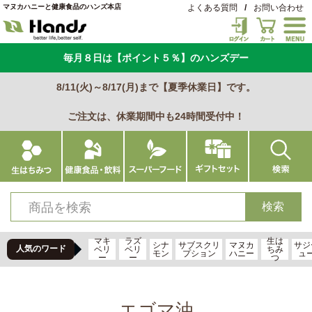
マヌカハニーと健康食品のハンズ本店
よくある質問
/
お問い合わせ
毎月８日は【ポイント５％】のハンズデー
8/11(火)～8/17(月)まで【夏季休業日】です。
ご注文は、休業期間中も24時間受付中！
マキ
ラズ
生は
シナ
サブスクリ
マヌカ
サジ
人気のワード
ベリ
ベリ
ちみ
モン
プション
ハニー
ュ
ー
ー
つ
エゴマ油