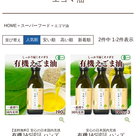
HOME
スーパーフード
エゴマ油
2
件中
1
-
2
件表示
人気順
安い順
高い順
新着順
並び替え
【送料無料】安心の日本国内充填
安心の日本国内充填
有機JAS認証 ハンズ
有機JAS認証 ハンズ