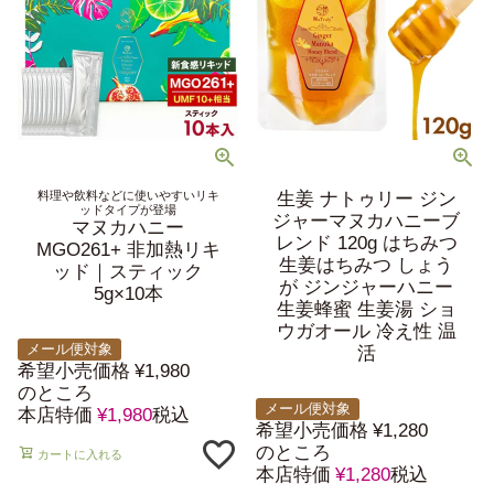
料理や飲料などに使いやすいリキ
生姜 ナトゥリー ジン
ッドタイプが登場
ジャーマヌカハニーブ
マヌカハニー
レンド 120g はちみつ
MGO261+ 非加熱リキ
生姜はちみつ しょう
ッド｜スティック
が ジンジャーハニー
5g×10本
生姜蜂蜜 生姜湯 ショ
ウガオール 冷え性 温
メール便対象
活
希望小売価格
¥
1,980
のところ
メール便対象
本店特価
¥
1,980
税込
希望小売価格
¥
1,280
のところ
カートに入れる
本店特価
¥
1,280
税込