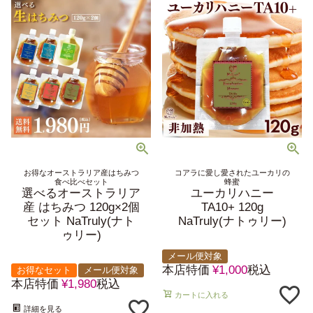
お得なオーストラリア産はちみつ
コアラに愛し愛されたユーカリの
食べ比べセット
蜂蜜
選べるオーストラリア
ユーカリハニー
産 はちみつ 120g×2個
TA10+ 120g
セット NaTruly(ナト
NaTruly(ナトゥリー)
ゥリー)
メール便対象
本店特価
¥
1,000
税込
お得なセット
メール便対象
本店特価
¥
1,980
税込
カートに入れる
詳細を見る