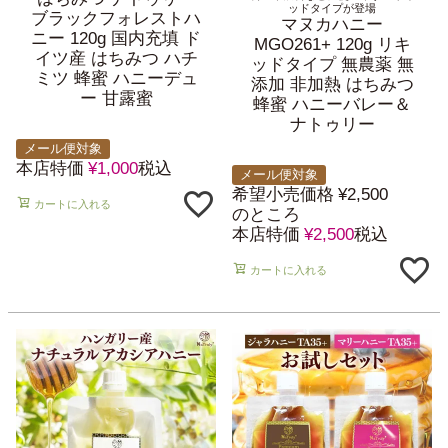
ッドタイプが登場
ブラックフォレストハ
マヌカハニー
ニー 120g 国内充填 ド
MGO261+ 120g リキ
イツ産 はちみつ ハチ
ッドタイプ 無農薬 無
ミツ 蜂蜜 ハニーデュ
添加 非加熱 はちみつ
ー 甘露蜜
蜂蜜 ハニーバレー＆
ナトゥリー
メール便対象
本店特価
¥
1,000
税込
メール便対象
希望小売価格
¥
2,500
カートに入れる
のところ
本店特価
¥
2,500
税込
カートに入れる