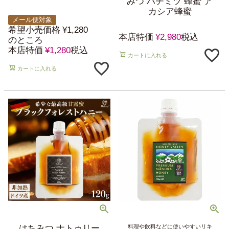
みつ ハチミツ 蜂蜜 ア
カシア蜂蜜
メール便対象
希望小売価格
¥
1,280
本店特価
¥
2,980
税込
のところ
本店特価
¥
1,280
税込
カートに入れる
カートに入れる
はちみつ ナトゥリー
料理や飲料などに使いやすいリキ