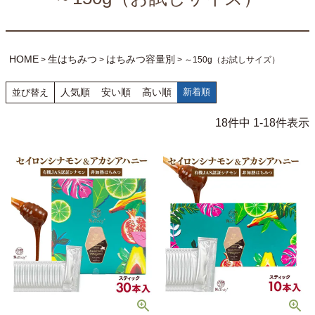
HOME
生はちみつ
はちみつ容量別
～150g（お試しサイズ）
人気順
安い順
高い順
新着順
並び替え
18
件中
1
-
18
件表示