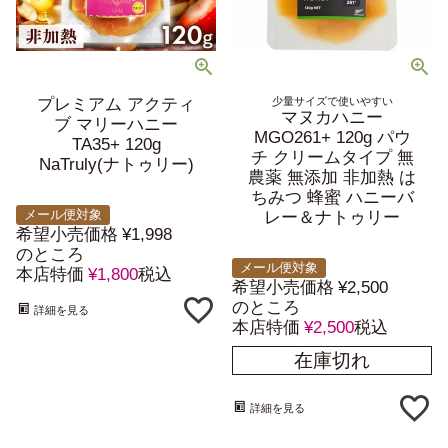
プレミアム アクティ
少量サイズで使いやすい
マヌカハニー
ブ マリーハニー
MGO261+ 120g パウ
TA35+ 120g
チ クリームタイプ 無
NaTruly(ナトゥリー)
農薬 無添加 非加熱 は
ちみつ 蜂蜜 ハニーバ
メール便対象
レー＆ナトゥリー
希望小売価格
¥
1,998
のところ
メール便対象
本店特価
¥
1,800
税込
希望小売価格
¥
2,500
のところ
詳細を見る
本店特価
¥
2,500
税込
在庫切れ
詳細を見る