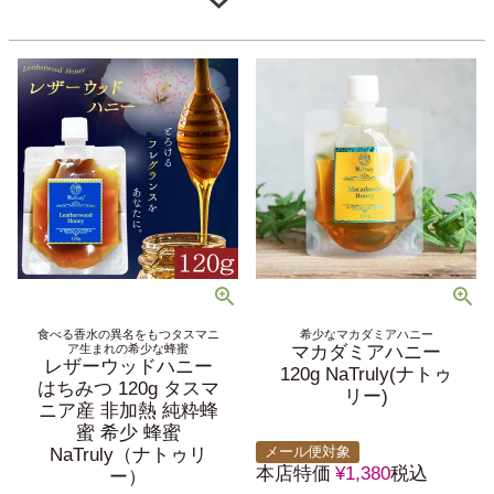
食べる香水の異名をもつタスマニ
希少なマカダミアハニー
ア生まれの希少な蜂蜜
マカダミアハニー
レザーウッドハニー
120g NaTruly(ナトゥ
はちみつ 120g タスマ
リー)
ニア産 非加熱 純粋蜂
蜜 希少 蜂蜜
メール便対象
NaTruly（ナトゥリ
本店特価
¥
1,380
税込
ー）