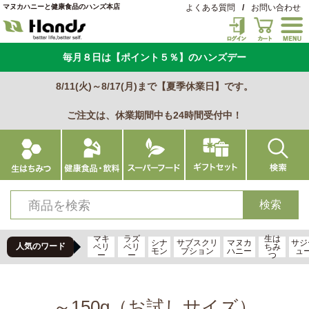
マヌカハニーと健康食品のハンズ本店
よくある質問
/
お問い合わせ
毎月８日は【ポイント５％】のハンズデー
8/11(火)～8/17(月)まで【夏季休業日】です。
ご注文は、休業期間中も24時間受付中！
マキ
ラズ
生は
シナ
サブスクリ
マヌカ
サジ
人気のワード
ベリ
ベリ
ちみ
モン
プション
ハニー
ュ
ー
ー
つ
～150g（お試しサイズ）