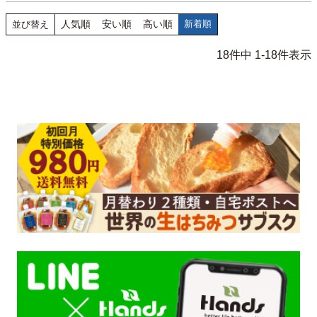
人気順
安い順
高い順
新着順
並び替え
18
件中
1
-
18
件表示