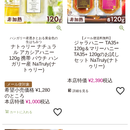
ハンガリー産透きとおる黄金色の
【メール便送料無料】
生はちみつ
ジャラハニー TA35+
ナトゥリー ナチュラ
120g＆マリーハニー
ル アカシアハニー
TA35+ 120gのお試し
120g 携帯 パウチ ハン
セット NaTruly(ナト
ガリー産 NaTruly(ナ
ゥリー)
トゥリー)
本店特価
¥
2,390
税込
メール便対象
希望小売価格
¥
1,280
詳細を見る
のところ
本店特価
¥
1,000
税込
カートに入れる