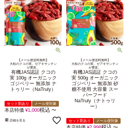
【メール便送料無料】
【メール便送料無料】
大粒のクコの実。ゼアキサンチン
大粒のクコの実。ゼアキサンチン
が豊富。
が豊富。
有機JAS認証 クコの
有機JAS認証 クコの
実 100g オーガニック
実 500g オーガニック
ゴジベリー 無添加 ナ
ゴジベリー 無添加 砂
トゥリー（NaTruly）
糖不使用 大容量 スー
パーフード
NaTruly（ナトゥリ
セット割あり
メール便対象
ー）
税込
本店特価
¥
1,000
〜
セット割あり
メール便対象
詳細を見る
税込
本店特価
¥
2,998
〜