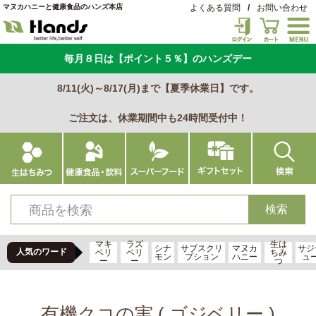
マヌカハニーと健康食品のハンズ本店
よくある質問
/
お問い合わせ
毎月８日は【ポイント５％】のハンズデー
8/11(火)～8/17(月)まで【夏季休業日】です。
ご注文は、休業期間中も24時間受付中！
マキ
ラズ
生は
シナ
サブスクリ
マヌカ
サジ
人気のワード
ベリ
ベリ
ちみ
モン
プション
ハニー
ュ
ー
ー
つ
有機クコの実 ( ゴジベリー )