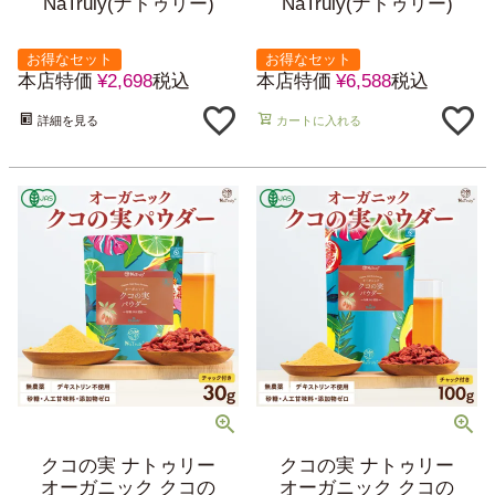
NaTruly(ナトゥリー)
NaTruly(ナトゥリー)
お得なセット
お得なセット
本店特価
¥
2,698
税込
本店特価
¥
6,588
税込
詳細を見る
カートに入れる
クコの実 ナトゥリー
クコの実 ナトゥリー
オーガニック クコの
オーガニック クコの