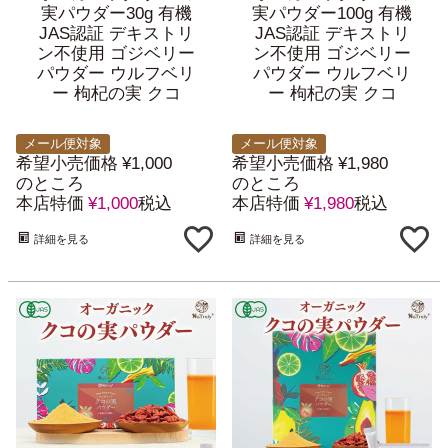
実パウダー30g 有機
実パウダー100g 有機
JAS認証 デキストリ
JAS認証 デキストリ
ン不使用 ゴジベリー
ン不使用 ゴジベリー
パウダー ウルフベリ
パウダー ウルフベリ
ー 枸杞の実 クコ
ー 枸杞の実 クコ
メール便対象
メール便対象
希望小売価格
¥
1,000
希望小売価格
¥
1,980
のところ
のところ
本店特価
¥
1,000
税込
本店特価
¥
1,980
税込
詳細を見る
詳細を見る