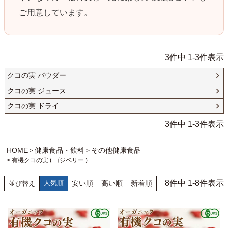
ご用意しています。
3
件中
1
-
3
件表示
クコの実 パウダー
クコの実 ジュース
クコの実 ドライ
3
件中
1
-
3
件表示
HOME
健康食品・飲料
その他健康食品
有機クコの実 ( ゴジベリー )
8
件中
1
-
8
件表示
人気順
安い順
高い順
新着順
並び替え