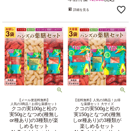
詳細を見る
【メール便送料無料】
【送料無料】人気の3商品！お得
人気の3商品！お得な薬膳セット
な薬膳セット 大サイズ
クコの実100gと松の
クコの実500gと松の
実50gとなつめ(種無し
実150gとなつめ(種無
or種あり)の3種類が楽
しor種あり)の3種類が
しめるセット
楽しめるセット