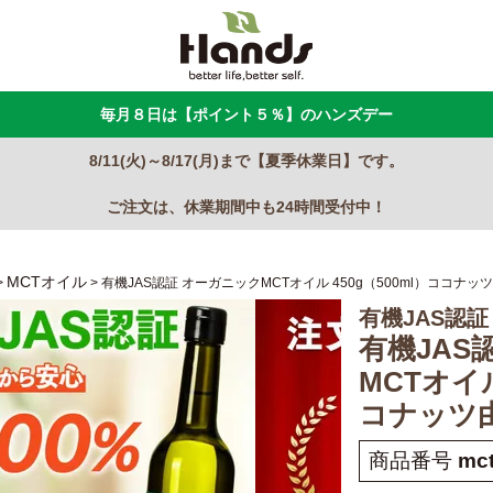
毎月８日は【ポイント５％】のハンズデー
8/11(火)～8/17(月)まで【夏季休業日】です。
ご注文は、休業期間中も24時間受付中！
MCTオイル
有機JAS認証 オーガニックMCTオイル 450g（500ml）ココナッ
有機JAS認
有機JAS
MCTオイル
コナッツ
商品番号
mct