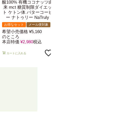
酸100% 有機ココナッツ由
酸100% 有機ココナッツ由
来 mct 糖質制限ダイエッ
来 mct 糖質制限ダイエッ
ト ケトン体 バターコーヒ
ト ケトン体 バターコーヒ
ー ナトゥリー NaTruly
ー ナトゥリー NaTruly
お得なセット
メール便対象
お得なセット
希望小売価格
¥
5,160
希望小売価格
¥
7,740
のところ
のところ
本店特価
¥
2,980
税込
本店特価
¥
4,440
税込
カートに入れる
カートに入れる