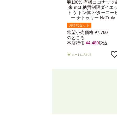
酸100% 有機ココナッツ
来 mct 糖質制限ダイエ
ト ケトン体 バターコー
ー ナトゥリー NaTruly
お得なセット
希望小売価格
¥
7,760
のところ
本店特価
¥
4,480
税込
カートに入れる