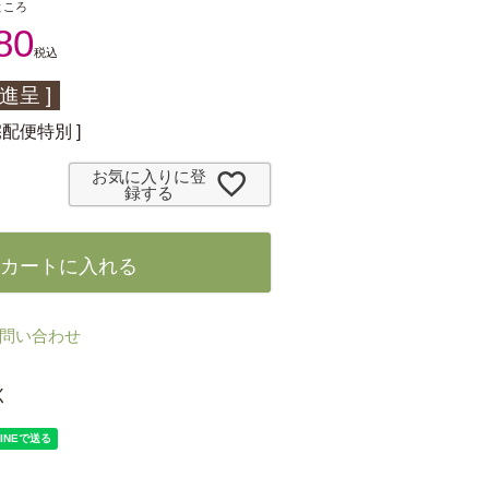
ところ
80
税込
進呈 ]
宅配便特別
お気に入りに登
録する
カートに入れる
問い合わせ
く