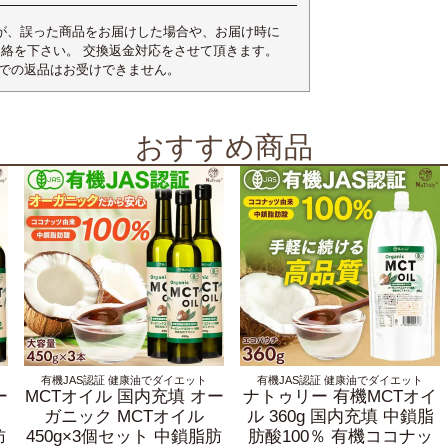
が、誤った商品をお届けした場合や、お届け時に
連絡を下さい。 交換返金対応をさせて頂きます。
合での返品はお受けできません。
おすすめ商品
有機JAS認証 健康油でダイエット
有機JAS認証 健康油でダイエット
ー
MCTオイル 国内充填 オー
ナトゥリー 有機MCTオイ
ガニック MCTオイル
ル 360g 国内充填 中鎖脂
肪
450g×3個セット 中鎖脂肪
肪酸100％ 有機ココナッ