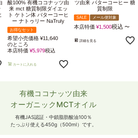
由
酸100% 有機ココナッツ由
ツ由来 バターコーヒー 糖
ッ
来 mct 糖質制限ダイエッ
質制限
ヒ
ト ケトン体 バターコーヒ
SALE
メール便対象
ー ナトゥリー NaTruly
税込
本店特価
¥
1,500
〜
お得なセット
希望小売価格
¥
11,640
詳細を見る
のところ
本店特価
¥
5,979
税込
カートに入れる
有機ココナッツ由来
オーガニックMCTオイル
有機JAS認証・中鎖脂肪酸油100％
たっぷり使える450g（500ml）です。