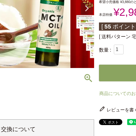
希望小売価格
¥
3,880
の
¥
2,9
本店特価
[
55
ポイント
送料パターン
商品についてのお
レビューを書
・交換について