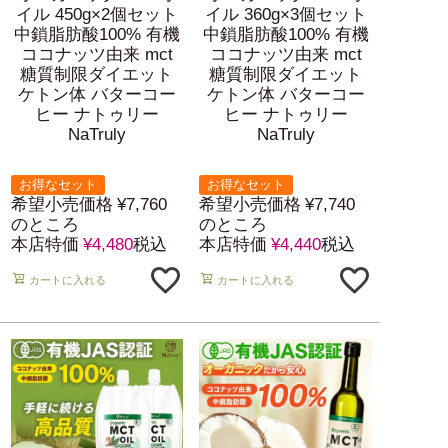
イル 450g×2個セット
イル 360g×3個セット
中鎖脂肪酸100% 有機
中鎖脂肪酸100% 有機
ココナッツ由来 mct
ココナッツ由来 mct
糖質制限ダイエット
糖質制限ダイエット
ケトン体 バターコー
ケトン体 バターコー
ヒー ナトゥリー
ヒー ナトゥリー
NaTruly
NaTruly
お得なセット
お得なセット
希望小売価格
¥
7,760
希望小売価格
¥
7,740
のところ
のところ
本店特価
¥
4,480
税込
本店特価
¥
4,440
税込
カートに入れる
カートに入れる