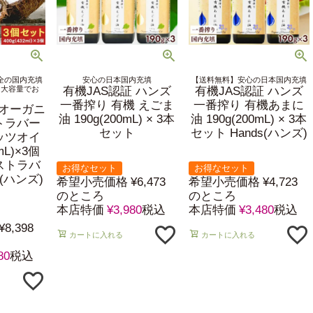
全の国内充填
安心の日本国内充填
【送料無料】安心の日本国内充填
。大容量でお
有機JAS認証 ハンズ
有機JAS認証 ハンズ
一番搾り 有機 えごま
一番搾り 有機あまに
 オーガニ
油 190g(200mL) × 3本
油 190g(200mL) × 3本
トラバー
セット
セット Hands(ハンズ)
ッツオイ
mL)×3個
ストラバ
お得なセット
お得なセット
s(ハンズ)
希望小売価格
¥
6,473
希望小売価格
¥
4,723
のところ
のところ
本店特価
¥
3,980
税込
本店特価
¥
3,480
税込
¥
8,398
カートに入れる
カートに入れる
80
税込