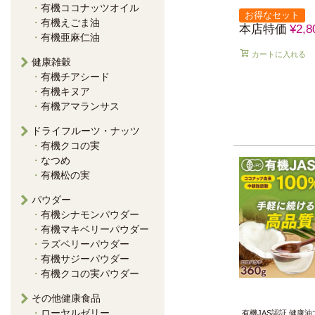
有機ココナッツオイル
お得なセット
有機えごま油
本店特価
¥
2,8
有機亜麻仁油
カートに入れる
健康雑穀
有機チアシード
有機キヌア
有機アマランサス
ドライフルーツ・ナッツ
有機クコの実
なつめ
有機松の実
パウダー
有機シナモンパウダー
有機マキベリーパウダー
ラズベリーパウダー
有機サジーパウダー
有機クコの実パウダー
その他健康食品
ローヤルゼリー
有機JAS認証 健康