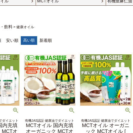
オイル
MCTオイル
有機亜麻仁油
品・飲料
健康オイル
順
安い順
高い順
新着順
油でダイエット
有機JAS認証 健康油でダイエット
有機JAS認証 健康油でダイエット
 国内充填
MCTオイル 国内充填
MCTオイル オーガニ
 MCTオ
オーガニック MCTオ
ック MCTオイル [