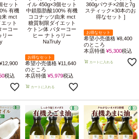
5個セット
イル 450g×3個セット
360gパウチ×2個と7g
0% 有機
中鎖脂肪酸100% 有機
スティック×30本のお
 mct
ココナッツ由来 mct
得なセット ]
イエット
糖質制限ダイエット
ターコー
ケトン体 バターコー
お得なセット
ゥリー
ヒー ナトゥリー
希望小売価格
¥
8,400
y
NaTruly
のところ
本店特価
¥
5,300
税込
お得なセット
カートに入れる
¥
12,900
希望小売価格
¥
11,640
のところ
50
税込
本店特価
¥
5,979
税込
カートに入れる