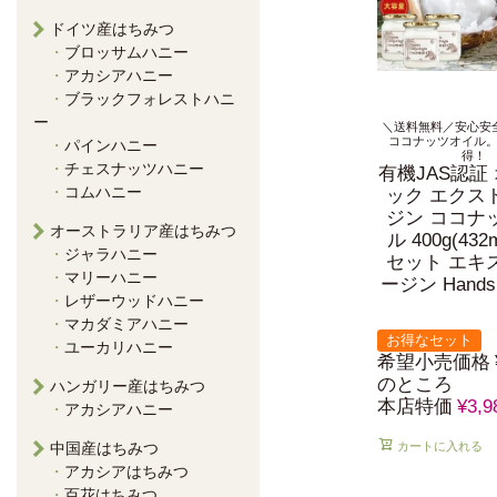
ドイツ産はちみつ
ブロッサムハニー
アカシアハニー
ブラックフォレストハニ
ー
＼送料無料／安心安
ココナッツオイル
パインハニー
得！
チェスナッツハニー
有機JAS認証
コムハニー
ック エクス
ジン ココナ
オーストラリア産はちみつ
ル 400g(432
ジャラハニー
セット エキ
マリーハニー
ージン Hand
レザーウッドハニー
マカダミアハニー
お得なセット
ユーカリハニー
希望小売価格
のところ
ハンガリー産はちみつ
本店特価
¥
3,9
アカシアハニー
中国産はちみつ
カートに入れる
アカシアはちみつ
百花はちみつ