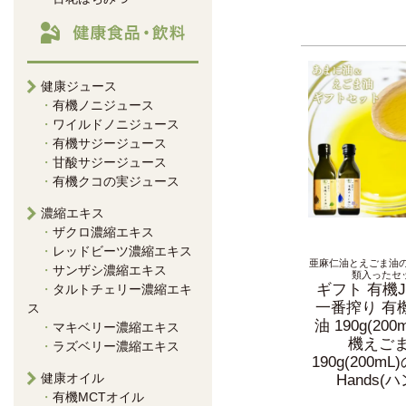
健康ジュース
有機ノニジュース
ワイルドノニジュース
有機サジージュース
甘酸サジージュース
有機クコの実ジュース
濃縮エキス
ザクロ濃縮エキス
レッドビーツ濃縮エキス
亜麻仁油とえごま油の
サンザシ濃縮エキス
類入ったセ
ギフト 有機J
タルトチェリー濃縮エキ
一番搾り 有
ス
油 190g(200
マキベリー濃縮エキス
機えご
ラズベリー濃縮エキス
190g(200m
健康オイル
Hands(
有機MCTオイル