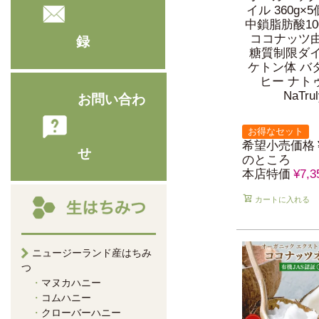
イル 360g×
中鎖脂肪酸10
ココナッツ由来
録
糖質制限ダ
ケトン体 バ
ヒー ナト
NaTrul
お問い合わ
お得なセット
希望小売価格
せ
のところ
本店特価
¥
7,3
カートに入れる
ニュージーランド産はちみ
つ
マヌカハニー
コムハニー
クローバーハニー