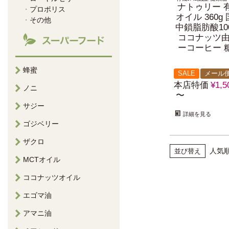
ナトゥリー 
プロポリス
オイル 360g
その他
中鎖脂肪酸10
ココナッツ由
ーコーヒー 
蜂蜜
SALE
メール
本店特価
¥
1,5
ノニ
〜
サジー
詳細を見る
ゴジベリー
ザクロ
人気
並び替え
MCTオイル
ココナッツオイル
エゴマ油
アマニ油