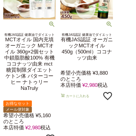
有機JAS認証 健康油でダイエット
有機JAS認証 健康油でダイエット
MCTオイル 国内充填
有機JAS認証 オーガニ
オーガニック MCTオ
ックMCTオイル
イル 360g×2個セット
450g（500ml）ココナ
中鎖脂肪酸100% 有機
ッツ由来
ココナッツ由来 mct
糖質制限ダイエット
希望小売価格
¥
3,880
ケトン体 バターコー
のところ
ヒー ナトゥリー
本店特価
¥
2,980
税込
NaTruly
カートに入れる
お得なセット
メール便対象
希望小売価格
¥
5,160
のところ
本店特価
¥
2,980
税込