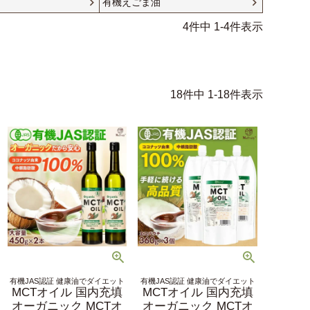
有機えごま油
4
件中
1
-
4
件表示
18
件中
1
-
18
件表示
有機JAS認証 健康油でダイエット
有機JAS認証 健康油でダイエット
MCTオイル 国内充填
MCTオイル 国内充填
オーガニック MCTオ
オーガニック MCTオ