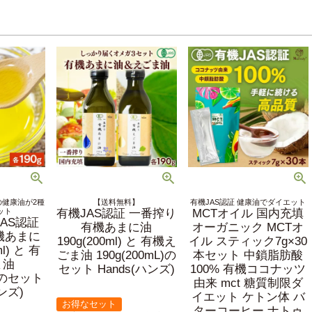
健康油が2種
【送料無料】
有機JAS認証 健康油でダイエット
ット
有機JAS認証 一番搾り
MCTオイル 国内充填
AS認証
有機あまに油
オーガニック MCTオ
機あまに
190g(200ml) と 有機え
イル スティック7g×30
ml) と 有
ごま油 190g(200mL)の
本セット 中鎖脂肪酸
ま油
セット Hands(ハンズ)
100% 有機ココナッツ
L)のセット
由来 mct 糖質制限ダ
ハンズ)
イエット ケトン体 バ
お得なセット
ターコーヒー ナトゥ