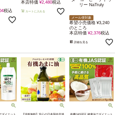
本店特価
¥
2,480
税込
リー NaTruly
04
税込
カートに入れる
メール便対象
希望小売価格
¥
3,240
のところ
本店特価
¥
2,376
税込
詳細を見る
油でダイエット
【送料無料】安心の日本国内充填
有機JAS認証 健康油でダイエット