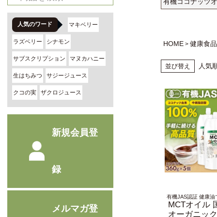
有機ココナッツ
人気のワード
マキベリー
ラズベリー
シナモン
HOME
健康食
サブスクリプション
マヌカハニー
人気
並び替え
生はちみつ
サジージュース
クコの実
ザクロジュース
新規会員登
録
有機JAS認証 健康
MCTオイル
メルマガ登
オーガニック