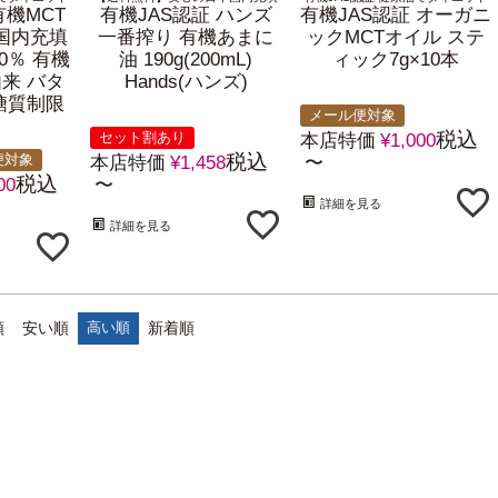
有機MCT
有機JAS認証 ハンズ
有機JAS認証 オーガニ
 国内充填
一番搾り 有機あまに
ックMCTオイル ステ
0％ 有機
油 190g(200mL)
ィック7g×10本
来 バタ
Hands(ハンズ)
糖質制限
メール便対象
税込
セット割あり
本店特価
¥
1,000
税込
便対象
本店特価
¥
1,458
〜
税込
00
〜
詳細を見る
詳細を見る
順
安い順
高い順
新着順