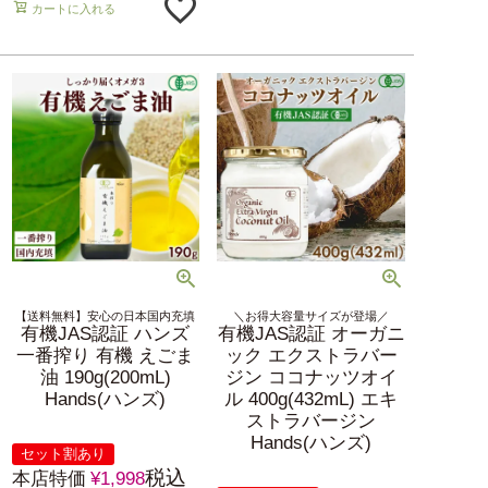
カートに入れる
【送料無料】安心の日本国内充填
＼お得大容量サイズが登場／
有機JAS認証 ハンズ
有機JAS認証 オーガニ
一番搾り 有機 えごま
ック エクストラバー
油 190g(200mL)
ジン ココナッツオイ
Hands(ハンズ)
ル 400g(432mL) エキ
ストラバージン
Hands(ハンズ)
セット割あり
税込
本店特価
¥
1,998