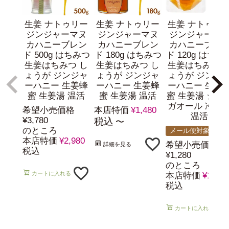
生姜 ナトゥリー
生姜 ナトゥリー
生姜 ナトゥリ
ジンジャーマヌ
ジンジャーマヌ
ジンジャーマ
カハニーブレン
カハニーブレン
カハニーブレ
ド 500g はちみつ
ド 180g はちみつ
ド 120g はちみ
生姜はちみつ し
生姜はちみつ し
生姜はちみつ 
ょうが ジンジャ
ょうが ジンジャ
ょうが ジンジ
ーハニー 生姜蜂
ーハニー 生姜蜂
ーハニー 生姜
蜜 生姜湯 温活
蜜 生姜湯 温活
蜜 生姜湯 ショ
ガオール 冷え
希望小売価格
本店特価
¥
1,480
温活
¥
3,780
税込
〜
のところ
メール便対象
本店特価
¥
2,980
希望小売価格
詳細を見る
税込
¥
1,280
のところ
カートに入れる
本店特価
¥
1,280
税込
カートに入れる