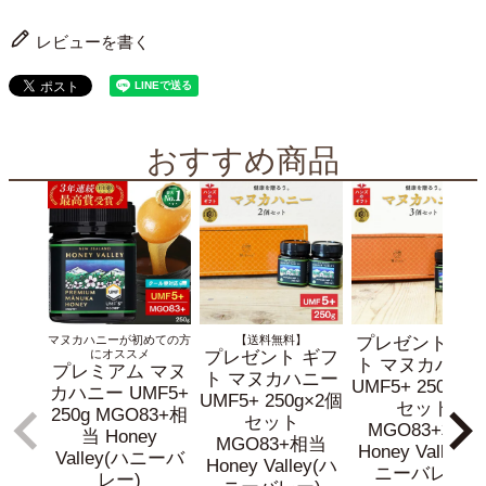
レビューを書く
おすすめ商品
マヌカハニーが初めての方
【送料無料】
プレゼント ギ
にオススメ
プレゼント ギフ
ト マヌカハニ
プレミアム マヌ
ト マヌカハニー
UMF5+ 250g×3
カハニー UMF5+
UMF5+ 250g×2個
セット
250g MGO83+相
セット
MGO83+相当
当 Honey
MGO83+相当
Honey Valley(
Valley(ハニーバ
Honey Valley(ハ
ニーバレー)
レー)