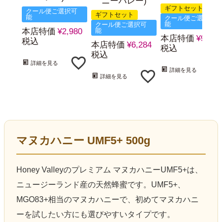
ニーバレー)
ギフトセット
クール便ご選択可
ギフトセット
能
クール便ご選択可
能
クール便ご選択可
本店特価
¥
2,980
能
本店特価
¥
9,264
税込
本店特価
¥
6,284
税込
税込
詳細を見る
詳細を見る
詳細を見る
マヌカハニー UMF5+ 500g
Honey Valleyのプレミアム マヌカハニーUMF5+は、
ニュージーランド産の天然蜂蜜です。UMF5+、
MGO83+相当のマヌカハニーで、初めてマヌカハニ
ーを試したい方にも選びやすいタイプです。