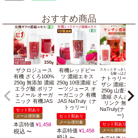
おすすめ商品
ザクロジュース
有機レッドビー
スカッとすっきり！目覚
る酸っぱさ！
有機 ざくろ100%
ツ 濃縮エキス
ナトゥリー サ
250g 無添加 濃縮
250g 10倍濃縮 ビ
ザシ 濃縮エキ
エラグ酸 ポリフ
ーツジュース オ
250g 山査子 7
ェノール オーガ
ーガニック 有機
濃縮 さんざし
ニック 有機JAS
JAS NaTruly（ナ
リンク 無添加
トゥリー）
NaTruly(ナトゥ
セット割あり
ー)
メール便対象
セット割あり
メール便対象
本店特価
¥
1,458
セット割あり
本店特価
¥
1,458
メール便対象
税込
〜
税込
〜