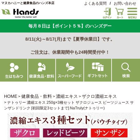
マヌカハニーと健康食品のハンズ本店
よくある質問
/
お問い合わせ
毎月８日は【ポイント５％】のハンズデー
8/11(火)～8/17(月)まで【夏季休業日】です。
ご注文は、休業期間中も24時間受付中！
HOME
健康食品・飲料
濃縮エキス
ザクロ濃縮エキス
ナトゥリー 濃縮エキス 250g×3種セット ザクロジュース ビーツジュース サ
ンザシドリンク [初回限定3セットまで] NaTruly(ナトゥリー)