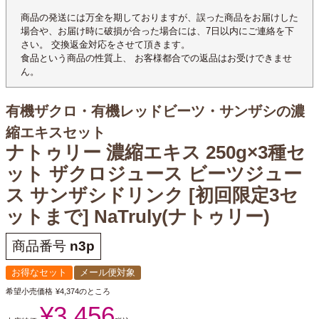
商品の発送には万全を期しておりますが、誤った商品をお届けした
場合や、お届け時に破損が合った場合には、7日以内にご連絡を下
さい。 交換返金対応をさせて頂きます。
食品という商品の性質上、 お客様都合での返品はお受けできませ
ん。
有機ザクロ・有機レッドビーツ・サンザシの濃
縮エキスセット
ナトゥリー 濃縮エキス 250g×3種セ
ット ザクロジュース ビーツジュー
ス サンザシドリンク [初回限定3セ
ットまで] NaTruly(ナトゥリー)
商品番号
n3p
お得なセット
メール便対象
希望小売価格
¥
4,374
のところ
¥
3,456