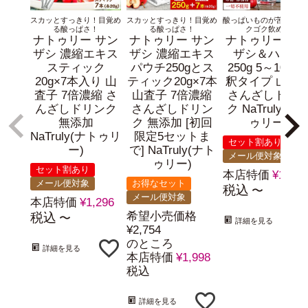
スカッとすっきり！目覚め
スカッとすっきり！目覚め
酸っぱいものが苦手でも
る酸っぱさ！
る酸っぱさ！
クゴク飲める
ナトゥリー サン
ナトゥリー サン
ナトゥリー サ
ザシ 濃縮エキス
ザシ 濃縮エキス
ザシ＆ハニー
スティック
パウチ250gとス
250g 5～10倍
20g×7本入り 山
ティック20g×7本
釈タイプ 山査
査子 7倍濃縮 さ
山査子 7倍濃縮
さんざしドリ
んざしドリンク
さんざしドリン
ク NaTruly(ナ
無添加
ク 無添加 [初回
ゥリー)
NaTruly(ナトゥリ
限定5セットま
セット割あり
ー)
で] NaTruly(ナト
メール便対象
ゥリー)
セット割あり
本店特価
¥
1,458
メール便対象
お得なセット
税込
〜
メール便対象
本店特価
¥
1,296
希望小売価格
税込
〜
詳細を見る
¥
2,754
のところ
詳細を見る
本店特価
¥
1,998
税込
詳細を見る