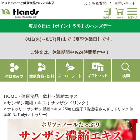
マヌカハニーと健康食品のハンズ本店
よくある質問
/
お問い合わせ
毎月８日は【ポイント５％】のハンズデー
8/11(火)～8/17(月)まで【夏季休業日】です。
ご注文は、休業期間中も24時間受付中！
HOME
健康食品・飲料
濃縮エキス
サンザシ濃縮エキス ( サンザシドリンク )
ナトゥリー サンザシ 濃縮エキス 250g 山査子 7倍濃縮 さんざしドリンク 無
添加 NaTruly(ナトゥリー)