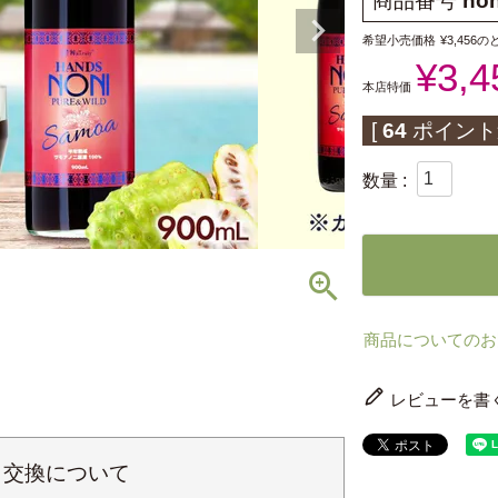
商品番号
non
希望小売価格
¥
3,456
の
¥
3,4
本店特価
[
64
ポイント
商品についてのお
レビューを書
・交換について