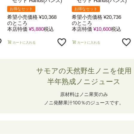
セット Hands(ハンズ)
セット Hands(ハンズ)
お得なセット
お得なセット
希望小売価格
¥
10,368
希望小売価格
¥
20,736
のところ
のところ
本店特価
¥
5,880
税込
本店特価
¥
10,600
税込
カートに入れる
カートに入れる
サモアの天然野生ノニを使用
半年熟成ノニジュース
原材料はノニ果実のみ
ノニ発酵果汁100％のジュースです。