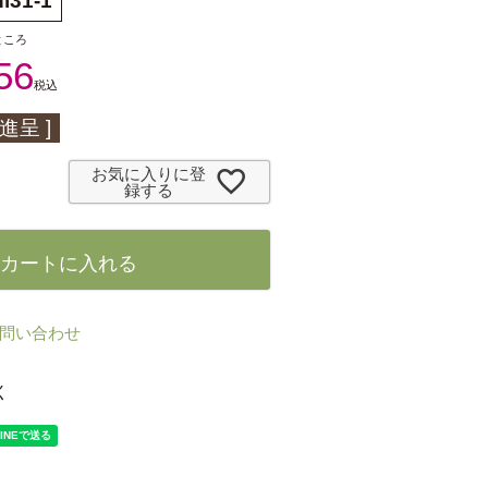
i31-1
ところ
56
税込
進呈 ]
お気に入りに登
録する
カートに入れる
問い合わせ
く