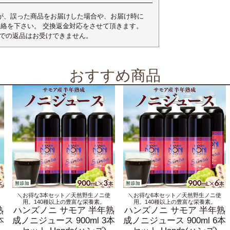
が、誤った商品をお届けした場合や、お届け時に
連絡を下さい。 交換返金対応をさせて頂きます。
合での返品はお受けできません。
おすすめ商品
＼お得な3本セット／天然野生ノニ使
＼お得な6本セット／天然野生ノニ使
用。140種以上の豊富な栄養素。
用。140種以上の豊富な栄養素。
熟
ハンズノニ サモア 半年熟
ハンズノニ サモア 半年熟
本
成ノニジュース 900ml 3本
成ノニジュース 900ml 6本