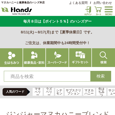
マヌカハニーと健康食品のハンズ本店
よくある質問
/
お問い合わせ
毎月８日は【ポイント５％】のハンズデー
8/11(火)～8/17(月)まで【夏季休業日】です。
ご注文は、休業期間中も24時間受付中！
マキ
ラズ
生は
シナ
サブスクリ
マヌカ
サジ
人気のワード
ベリ
ベリ
ちみ
モン
プション
ハニー
ュ
ー
ー
つ
ジンジャーマヌカハニーブレンド