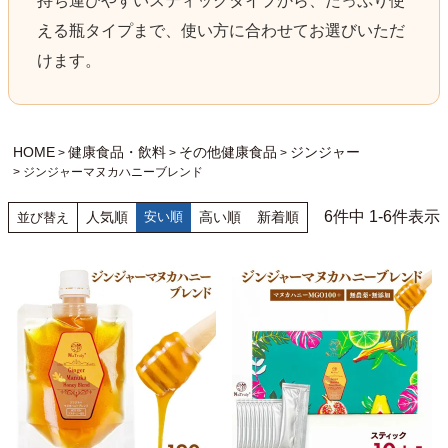
持ち運びやすいスティックタイプから、たっぷり使
える瓶タイプまで、使い方に合わせてお選びいただ
けます。
HOME
健康食品・飲料
その他健康食品
ジンジャー
ジンジャーマヌカハニーブレンド
6
件中
1
-
6
件表示
人気順
安い順
高い順
新着順
並び替え