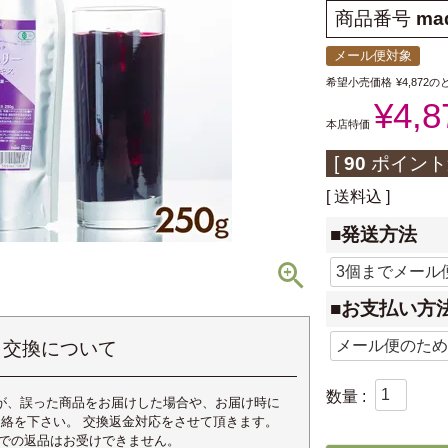
商品番号
maq
メール便対象
希望小売価格
¥
4,872
の
¥
4,8
本店特価
[
90
ポイント
送料込
■発送方法
■お支払い方
・交換について
が、誤った商品をお届けした場合や、お届け時に
連絡を下さい。 交換返金対応をさせて頂きます。
合での返品はお受けできません。