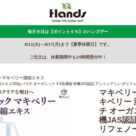
毎月８日は【ポイント５％】のハンズデー
8/11(火)～8/17(月)まで【夏季休業日】です。
ご注文は、休業期間中も24時間受付中！
マキベリー濃縮エキス
キス250g パウチ オーガニック 4.5倍濃縮 有機JAS認証 アントシアニン ポリフ
マキベリー
キベリー 
チ オーガ
機JAS認
リフェノ