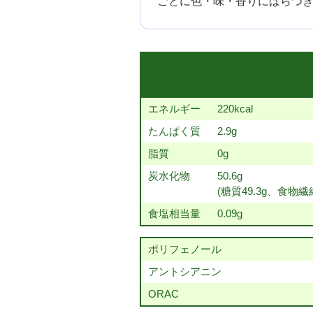
ごとに色・味・香りにばらつ
エネルギー
220kcal
たんぱく質
2.9g
脂質
0g
炭水化物
50.6g
(糖質49.3g、食物繊維
食塩相当量
0.09g
ポリフェノール
アントシアニン
ORAC