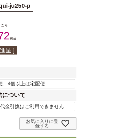
ui-ju250-p
ところ
72
税込
進呈 ]
法について
お気に入りに登
録する