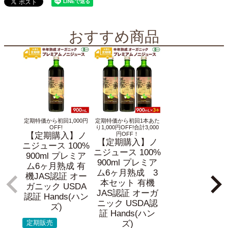
おすすめ商品
定期特価から初回1,000円
定期特価から初回1本あた
OFF!
り1,000円OFF!合計3,000
【定期購入】ノ
円OFF！
【定期購入】ノ
ニジュース 100%
ニジュース 100%
900ml プレミア
900ml プレミア
ム6ヶ月熟成 有
ム6ヶ月熟成 3
機JAS認証 オー
本セット 有機
ガニック USDA
JAS認証 オーガ
認証 Hands(ハン
ニック USDA認
ズ)
証 Hands(ハン
定期販売
ズ)