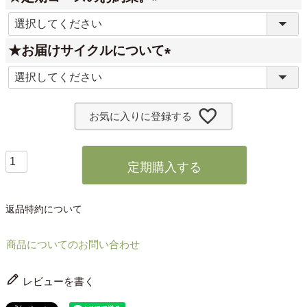
(
必
★お届けサイクルについて
須
(
)
必
須
お気に入りに登録する
)
定期購入する
返品特約について
商品についてのお問い合わせ
レビューを書く