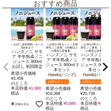
おすすめ商品
＼お試し送料無料／お一人
＼お得な3本セット／天然
＼お得な6本セット／天
様6本まで
野生ノニ使用。140種以上
野生ノニ使用。140種以
ハンズノニ サモ
の豊富な栄養素。
の豊富な栄養素。
ハンズノニ サモ
ハンズノニ サ
ア 半年熟成ノニ
ア 半年熟成ノニ
ア 半年熟成ノ
ジュース 900ml
ジュース 900ml 3
ジュース 900ml 
お試し 初回限定
本セット
本セット
希望小売価格
Hands(ハンズ)
Hands(ハンズ)
¥
3,456
お得なセット
お得なセット
のところ
本店特価
¥
1,980
希望小売価格
希望小売価格
税込
¥
10,368
¥
20,736
のところ
のところ
本店特価
¥
5,880
本店特価
¥
10,60
詳細を見る
税込
税込