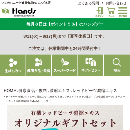
マヌカハニーと健康食品のハンズ本店
よくある質問
/
お問い合わせ
毎月８日は【ポイント５％】のハンズデー
8/11(火)～8/17(月)まで【夏季休業日】です。
ご注文は、休業期間中も24時間受付中！
HOME
健康食品・飲料
濃縮エキス
レッドビーツ濃縮エキス
ナトゥリー 有機レッドビーツ 濃縮エキス 250g ×3本 オリジナルギフト ガラス瓶タイプ 10倍濃縮 ビーツジュース オ
ーガニック 有機JAS認証 NaTruly(ナトゥリー)