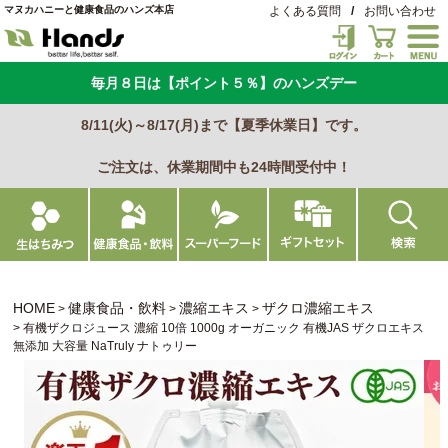
マヌカハニーと健康食品のハンズ本店
よくある質問
/
お問い合わせ
毎月８日は【ポイント５％】のハンズデー
8/11(火)～8/17(月)まで【夏季休業日】です。
ご注文は、休業期間中も24時間受付中！
HOME
健康食品・飲料
濃縮エキス
ザクロ濃縮エキス
有機ザクロジュース 濃縮 10倍 1000g オーガニック 有機JAS ザクロエキス
無添加 大容量 NaTruly ナトゥリー