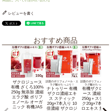
レビューを書く
おすすめ商品
ザクロジュース
話題のポリフェノール・エ
話題のポリフェノール・
ラグ酸がたっぷり！
ラグ酸がたっぷり！
有機 ざくろ100%
ナトゥリー 有機
有機ザクロジ
250g 無添加 濃縮
ザクロ濃縮エキ
ース 濃縮 10倍
エラグ酸 ポリフ
ス スティック
250g＋スティ
ェノール オーガ
20g×7本入り 10
ク20g×7本 ザ
ニック 有機JAS
倍濃縮 ザクロジ
ロエキス 無添