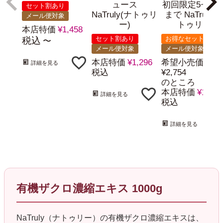
ュース
初回限定5セッ
セット割あり
NaTruly(ナトゥリ
まで NaTruly 
メール便対象
ー)
トゥリー
本店特価
¥
1,458
セット割あり
お得なセット
税込
〜
メール便対象
メール便対象
本店特価
¥
1,296
希望小売価格
詳細を見る
税込
¥
2,754
のところ
本店特価
¥
1,998
詳細を見る
税込
詳細を見る
有機ザクロ濃縮エキス 1000g
NaTruly（ナトゥリー）の有機ザクロ濃縮エキスは、