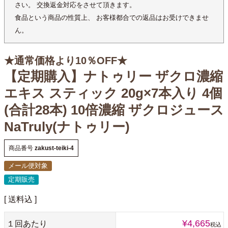
さい。 交換返金対応をさせて頂きます。
食品という商品の性質上、 お客様都合での返品はお受けできませ
ん。
★通常価格より10％OFF★
【定期購入】ナトゥリー ザクロ濃縮
エキス スティック 20g×7本入り 4個
(合計28本) 10倍濃縮 ザクロジュース
NaTruly(ナトゥリー)
商品番号
zakust-teiki-4
メール便対象
定期販売
送料込
¥
4,665
１回あたり
税込