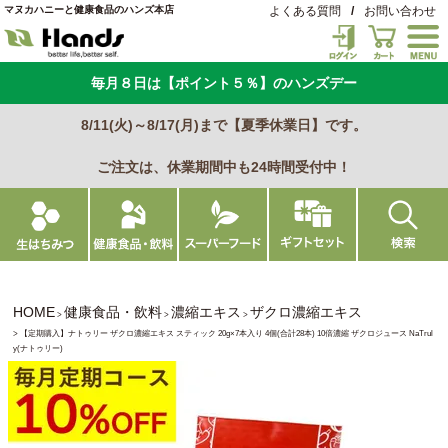
マヌカハニーと健康食品のハンズ本店
よくある質問
/
お問い合わせ
毎月８日は【ポイント５％】のハンズデー
8/11(火)～8/17(月)まで【夏季休業日】です。
ご注文は、休業期間中も24時間受付中！
HOME
健康食品・飲料
濃縮エキス
ザクロ濃縮エキス
【定期購入】ナトゥリー ザクロ濃縮エキス スティック 20g×7本入り 4個(合計28本) 10倍濃縮 ザクロジュース NaTrul
y(ナトゥリー)